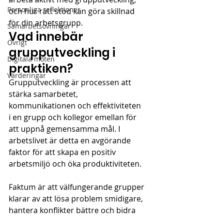
Personliga reflektioner
och hur rätt stöd kan göra skillnad 
för din arbetsgrupp.
Samarbetsövningar
Vad innebär 
Övrigt
grupputveckling i 
Digitala möten
praktiken? 
Värderingar
Grupputveckling är processen att 
stärka samarbetet, 
kommunikationen och effektiviteten 
i en grupp och kollegor emellan för 
att uppnå gemensamma mål. I 
arbetslivet är detta en avgörande 
faktor för att skapa en positiv 
arbetsmiljö och öka produktiviteten. 
Faktum är att välfungerande grupper 
klarar av att lösa problem smidigare, 
hantera konflikter bättre och bidra 