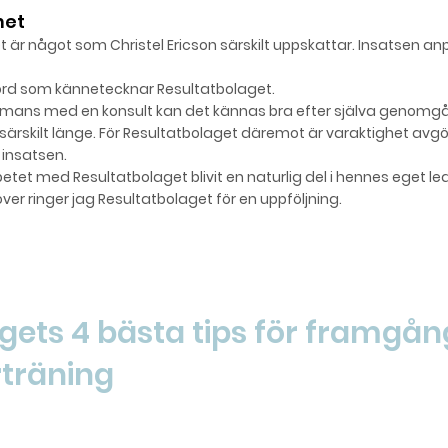
het
tet är något som Christel Ericson särskilt uppskattar. Insatsen a
o
rd som kännetecknar Resultatbolaget.
mmans med en konsult kan det kännas bra efter själva genom
ig särskilt länge. För Resultatbolaget däremot är varaktighet av
p insatsen.
tet med Resultatbolaget blivit en naturlig del i hennes eget le
ver ringer jag Resultatbolaget för en uppföljning.
ED RESULTATBOLAGET
gets 4 bästa tips för framgån
träning
a på att bygga gruppen, sätt gemensamma mål och skapa en 