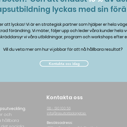
apsutbildning lyckas med sin för
r att lyckas! Vi är en strategisk partner som hjälper er hela väg
rad förändring. Vi mäter, följer upp och leder våra kunder hela 
 skräddarsyr vi våra utbildningar, program och workshops efter 
Vill du veta mer om hur vi jobbar för att nå hållbara resultat?
Kontakta oss idag
Kontakta oss
psutveckling.
08 - 510 100 56
info@resultatbolaget.se
er och
a hållbara
Besöksadress:
 det sociala