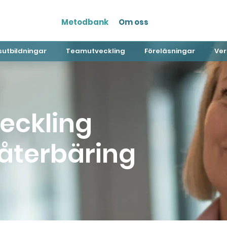
Metodbank
Om oss
utbildningar
Teamutveckling
Föreläsningar
Ver
eckling
återbäring