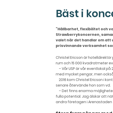
Bäst i konc
”Hållbarhet, flexibilitet och 
Strawberrykoncernen, samar
valet när det handlar om att
prisvinnande verksamhet som 
Christel Ericson är hotelldirektör
rum och 15 000 kvadratmeter eve
– Vår USP är vår eventlokal på 
med mycket pengar, men också s
2016 kom Christel Ericson i kont
senare återvände hon som vd.
– Det finns enorma möjligheter 
fulla potential. Ja
g älskar att n
andra företagen i Arenastaden 