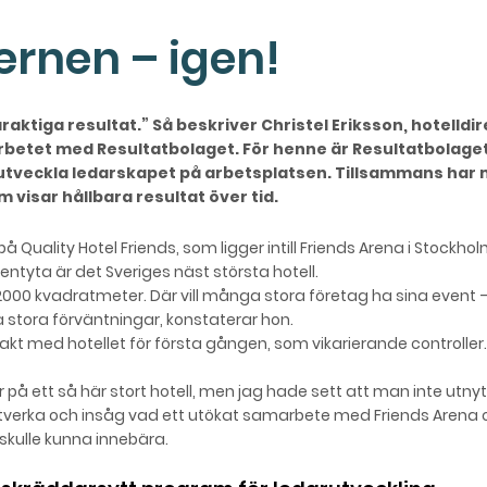
ernen – igen!
varaktiga resultat.” Så beskriver Christel Eriksson, hotelldi
betet med Resultatbolaget. För h
enne är Resultatbolaget
 utveckla ledarskapet på arbetsplatsen. Tillsammans har
visar hållbara resultat över tid.
 på Quality Hotel Friends, som ligger intill Friends Arena i Stockh
ntyta är det Sveriges näst största hotell.
2000 kvadratmeter. Där vill många stora företag ha sina event 
tora förväntningar, konstaterar hon.
akt med hotellet för första gången, som vikarierande controller.
på ett så här stort hotell, men jag hade sett att man inte utny
ätverka och insåg vad ett utökat samarbete med Friends Arena 
skulle kunna innebära.