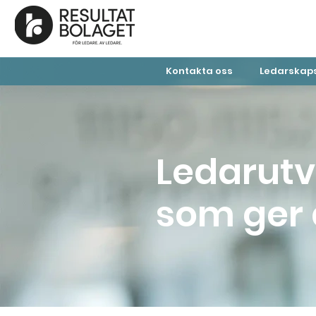
Kontakta oss
Ledarskaps
Ledarutv
som ger 