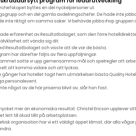
skräddarsytt
program för ledarutveckling
chefskapet byttes en del nyckelpersoner ut.
sgrupp och en del gamla avdelningschefer. De hade inte jobb
e inte riktigt om samma saker. Vi behövde jobba ihop gruppen oc
e erfarenhet av Resultatbolaget, som den förre hotelldirektör
älvklarhet att vända sig dit:
 Resultatbolaget och visste att de var de bästa.
gra
m har därefter följts av flera uppföljningar.
ammet satte vi upp gemensamma mål och spelregler att arbeta
nkelt att komma vidare och att lyckas.
re gånger har hotellet tagit hem utmärkelsen bästa Quality Hote
ga personalevent.
 något av de här priserna blivit av, slår hon fast.
ycket mer än ekonomiska resultat. Christel Ericson upplever at
ett till ökad tillit på arbetsplatsen.
rkisk organisation har vi ett väldigt öppet klimat, där alla våga
andra.