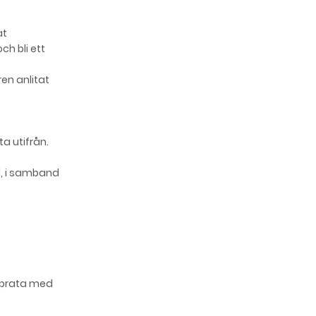
at
h bli ett
en anlitat
 utifrån.
l, i samband
t
r prata med