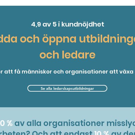
4,9 av 5 i kundnöjdhet
dda och öppna utbildnin
och ledare
för att få människor och organisationer att växa
Se alla ledarskapsutbildningar
0 %
av alla organisationer missl
rbeten? Och att endast
10 %
av de