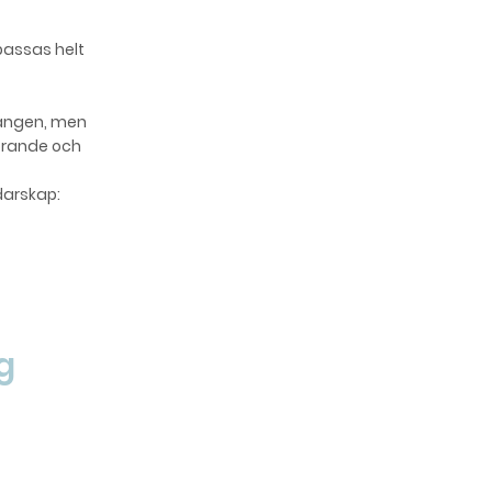
npassas helt
gången, men
görande och
darskap:
g
solid