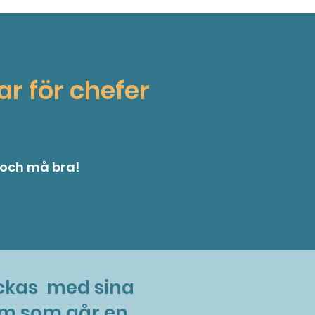
gar
för chefer
 och må bra!
yckas med sina
m som går en