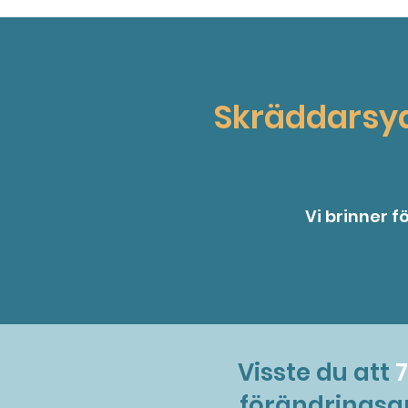
Skräddarsy
Vi brinner 
Visste du att
7
förändringsa