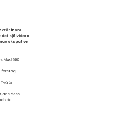
rektör inom
 det självklara
 man skapat en
olm. Med 650
– företag
 Två år
ttjade dess
och de