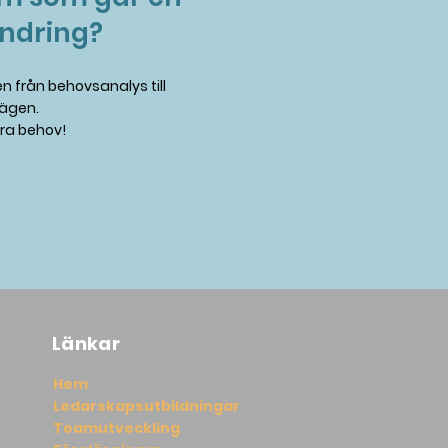
ändring?
en från behovsanalys till
vägen.
era behov!
Länkar
Hem
Ledarskapsutbildningar
Teamutveckling