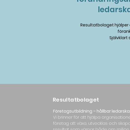
ledarsk
Resultatbolaget hjälper e
förank
Självklart
Resultatbolaget
Företagsutbildning – hållbar ledarska
Vi brinner för att hjälpa organisation
företag att växa, utvecklas och skap
resultat som värnar både om miljön,