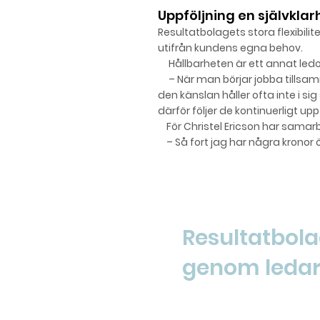
Uppföljning
en
självk
lar
Resultatbolagets stora flexibili
utifr
ån
kundens egna behov.
Hållbarheten är ett annat led
– När man börjar jobba tillsa
den känslan håller ofta inte i s
därför följer de kontinuerligt up
För Christel Ericson har samarbe
– Så fort jag har några kronor ö
LEDARUTVECKLING M
Resultatbola
genom ledar
"Go slow to go fast".
Sats