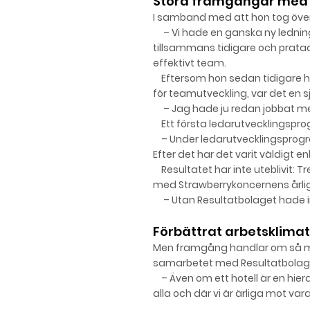
Stora framgång
ar
med 
I samband med att hon tog över
– Vi hade en ganska ny ledning
tillsammans tidigare och pratad
effektivt team.
Eftersom hon sedan tidigare had
för teamutveckling, var det en sj
– Jag hade ju redan jobbat med
Ett första ledarutvecklingspro
– Under ledarutvecklingsprogr
Efter det har det varit väldigt e
Resultatet har inte uteblivit: T
med Strawberrykoncernens årli
– Utan Resultatbolaget hade inte
Förbättrat arbetsklimat
Men fra
mgån
g handlar om så m
samarbetet med Resultatbolaget l
– Även om ett hotell är en hiera
alla och där vi är ärliga mot var