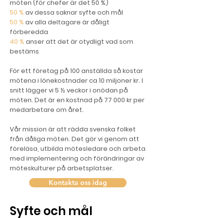
möten (för chefer är det 50 %)
50 %
av dessa saknar syfte och mål
50 %
av alla deltagare är dåligt
förberedda
40 %
anser att det är otydligt vad som
bestäms
För ett företag på 100 anställda så kostar
mötena i lönekostnader ca 10 miljoner kr. I
snitt lägger vi 5 ½ veckor i onödan på
möten. Det är en kostnad på 77 000 kr per
medarbetare om året.
Vår mission är att rädda svenska folket
från dåliga möten. Det gör vi genom att
föreläsa, utbilda mötesledare och arbeta
med implementering och förändringar av
möteskulturer på arbetsplatser.
Kontakta oss idag
Syfte och mål