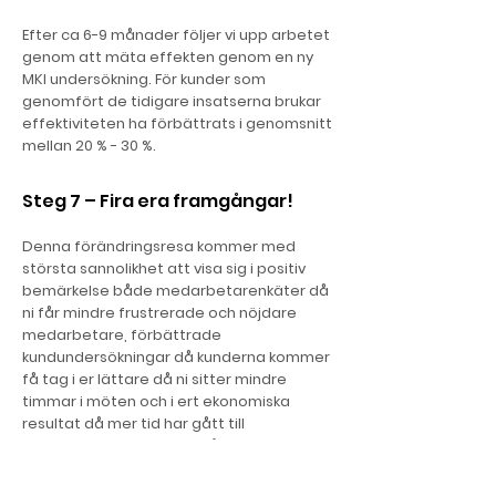
Efter ca 6-9 månader följer vi upp arbetet
genom att mäta effekten genom en ny
MKI undersökning. För kunder som
genomfört de tidigare insatserna brukar
effektiviteten ha förbättrats i genomsnitt
mellan 20 % - 30 %.
Steg 7 – Fira era framgångar!
Denna förändringsresa kommer med
största sannolikhet att visa sig i positiv
bemärkelse både medarbetarenkäter då
ni får mindre frustrerade och nöjdare
medarbetare, förbättrade
kundundersökningar då kunderna kommer
få tag i er lättare då ni sitter mindre
timmar i möten och i ert ekonomiska
resultat då mer tid har gått till
värdeskapande arbete. Så bjud in alla
medarbetare och fira era framgångar
tillsammans.