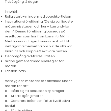
Tidsåtgång:
2 dagar
Innehåll:
Rolig start – mingel med coachkortleken
Inspirationsföreläsning ”De sju vanligaste
mötesmisstagen och hur vi kan undvika
dem”. Denna föreläsning baseras på
resultaten som har framkommit i MKI´n.
Med humor och igenkännande skratt blir
deltagarna medvetna om hur de alla kan
bidra till och skapa effektivare möten.
Genomgång av MKI resultaten
Skapa gemensamma spelregler för
möten
Lassiekurvan
Verktyg och metoder att använda under
möten för att :
a. Hålla sig till beslutade spelregler
b. Starta igång möten
c. Generera idéer och fatta kvalitativa
beslut
d. Få alla aktiva