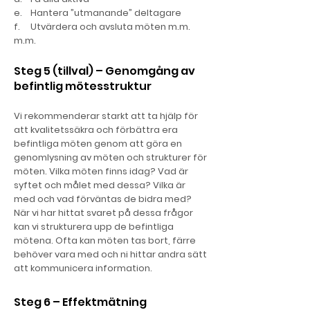
e. Hantera ”utmanande” deltagare
f. Utvärdera och avsluta möten m.m.
m.m.
Steg 5 (tillval) – Genomgång av
befintlig mötesstruktur
Vi rekommenderar starkt att ta hjälp för
att kvalitetssäkra och förbättra era
befintliga möten genom att göra en
genomlysning av möten och strukturer för
möten. Vilka möten finns idag? Vad är
syftet och målet med dessa? Vilka är
med och vad förväntas de bidra med?
När vi har hittat svaret på dessa frågor
kan vi strukturera upp de befintliga
mötena. Ofta kan möten tas bort, färre
behöver vara med och ni hittar andra sätt
att kommunicera information.
Steg 6 – Effektmätning