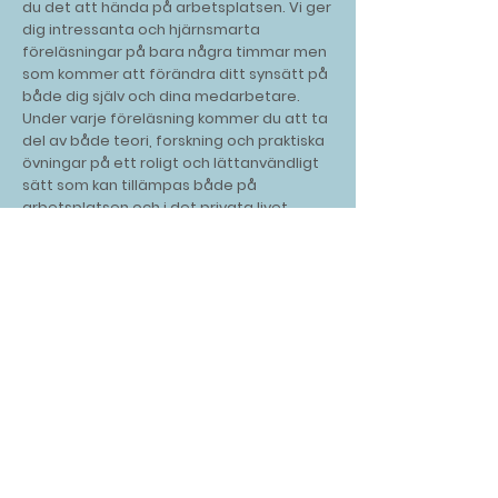
du det att hända på arbetsplatsen. Vi ger
dig intressanta och hjärnsmarta
föreläsningar på bara några timmar men
som kommer att förändra ditt synsätt på
både dig själv och dina medarbetare.
Under varje föreläsning kommer du att ta
del av både teori, forskning och praktiska
övningar på ett roligt och lättanvändligt
sätt som kan tillämpas både på
arbetsplatsen och i det privata livet.
Boka föreläsning
Våra standardföreläsningar är mellan 1–3
timmar långa och är för allt mellan 20 upp
till 500 personer. För skräddarsydda
föreläsningar vänligen kontakta oss så
hittar vi något som matchar era behov.
Kontakta oss idag