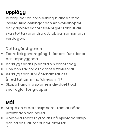
Upplägg
Vi erbjuder en föreläsning blandat med
individuella övningar och en workshopdel
där gruppen sätter spelregler för hur de
ska stötta varandra att jobba hjärnsmart i
vardagen.
Detta går vi igenom:
Teoretisk genomgång: Hjärnans funktioner
och uppbyggnad
Verktyg för att planera sin arbetsdag
Tips och trix för att arbeta fokuserat
Verktyg för hur vi återhämtar oss
(meditation, mindfulness mfl)
Skapa handlingsplaner individuellt och
spelregler för gruppen
Mål
Skapa en arbetsmiljö som främjar både
prestation och hälsa
Utveckla team i syfte att nå självledarskap
och ta ansvar för hur de arbetar