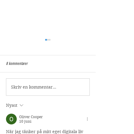
8 kommentarer
Receptet på en riktigt lyckad kickoff!
Skriv en kommentar...
Vad kan vi lära oss av 
värderingar?
Nyast
Oliver Cooper
10 juni
När jag tänker på mitt eget digitala liv 