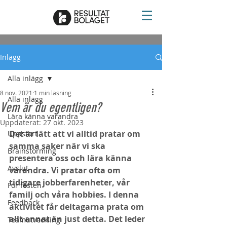
Inlägg
Alla inlägg
8 nov. 2021
1 min läsning
Alla inlägg
Vem är du egentligen?
Lära känna varandra
Uppdaterat:
27 okt. 2023
Det är lätt att vi alltid pratar om 
Uppstart
samma saker när vi ska 
Brainstorming
presentera oss och lära känna 
Avslut
varandra. Vi pratar ofta om 
tidigare jobberfarenheter, vår 
För festen
familj och våra hobbies. I denna 
Feedback
aktivitet får deltagarna prata om 
allt annat än just detta. Det leder 
Teamutveckling