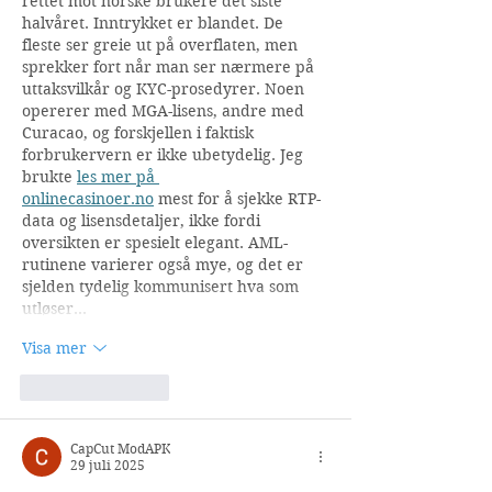
rettet mot norske brukere det siste 
halvåret. Inntrykket er blandet. De 
fleste ser greie ut på overflaten, men 
sprekker fort når man ser nærmere på 
uttaksvilkår og KYC-prosedyrer. Noen 
opererer med MGA-lisens, andre med 
Curacao, og forskjellen i faktisk 
forbrukervern er ikke ubetydelig. Jeg 
brukte 
les mer på 
onlinecasinoer.no
 mest for å sjekke RTP-
data og lisensdetaljer, ikke fordi 
oversikten er spesielt elegant. AML-
rutinene varierer også mye, og det er 
sjelden tydelig kommunisert hva som 
utløser…
Visa mer
Gilla
Svara
CapCut ModAPK
29 juli 2025