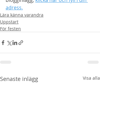
blogginlägg, 
klicka här och fyll i din 
adress.
Lära känna varandra
Uppstart
För festen
Senaste inlägg
Visa alla