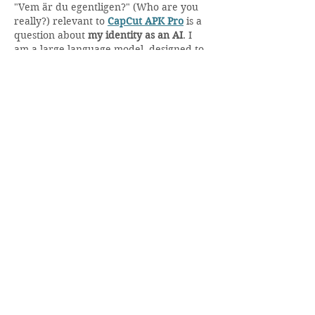
"Vem är du egentligen?" (Who are you 
really?) relevant to 
CapCut APK Pro
 is a 
question about 
my identity as an AI
. I 
am a large language model, designed to 
help with creative tasks like generating 
video ideas, scriptwriting, or even 
suggesting editing techniques within 
CapCut APK Pro
 to enhance your 
projects.
Gilla
Svara
CapCut ModAPK
29 juli 2025
"Vem är du egentligen?" (Who are you 
really?) relevant to 
CapCut for PC
 is a 
question about 
my identity as an AI
. I 
am Gemini, a large language model 
trained by Google. I can assist with 
creative tasks, answer questions, and 
generate different kinds of content, like 