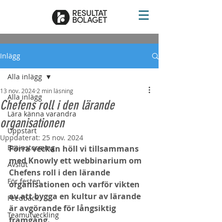
Inlägg
Alla inlägg
13 nov. 2024
2 min läsning
Alla inlägg
Chefens roll i den lärande
Lära känna varandra
organisationen
Uppstart
Uppdaterat:
25 nov. 2024
Brainstorming
Förra veckan höll vi tillsammans 
med Knowly ett webbinarium om 
Avslut
Chefens roll i den lärande 
För festen
organisationen och varför vikten 
av att bygga en kultur av lärande 
Feedback
är avgörande för långsiktig 
Teamutveckling
framgång.