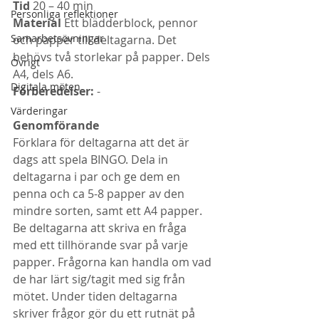
Tid
 20 – 40 min
Personliga reflektioner
Material 
Ett blädderblock, pennor 
Samarbetsövningar
och papper till deltagarna. Det 
behövs två storlekar på papper. Dels 
Övrigt
A4, dels A6.
Digitala möten
Förberedelser:
 -
Värderingar
Genomförande
Förklara för deltagarna att det är 
dags att spela BINGO. Dela in 
deltagarna i par och ge dem en 
penna och ca 5-8 papper av den 
mindre sorten, samt ett A4 papper. 
Be deltagarna att skriva en fråga 
med ett tillhörande svar på varje 
papper. Frågorna kan handla om vad 
de har lärt sig/tagit med sig från 
mötet. Under tiden deltagarna 
skriver frågor gör du ett rutnät på 