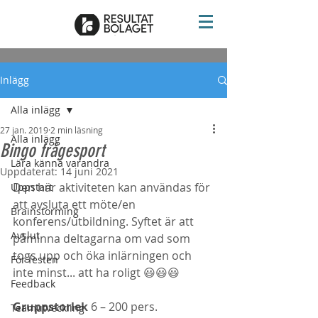
Inlägg
Alla inlägg
27 jan. 2019
2 min läsning
Alla inlägg
Bingo frågesport
Lära känna varandra
Uppdaterat:
14 juni 2021
Den här aktiviteten kan användas för 
Uppstart
att avsluta ett möte/en 
Brainstorming
konferens/utbildning. Syftet är att 
Avslut
påminna deltagarna om vad som 
togs upp och öka inlärningen och 
För festen
inte minst... att ha roligt 😃😃😃
Feedback
Gruppstorlek
 6 – 200 pers.
Teamutveckling