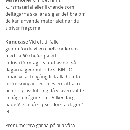
Variationer 
Om det finns 
kursmaterial eller liknande som 
deltagarna ska lära sig är det bra om 
de kan använda materialet när de 
skriver frågorna.
Kundcase 
Vid ett tillfälle 
genomförde vi en chefskonferens 
med ca 60 chefer på ett 
industriföretag. I slutet av de två 
dagarna genomförde vi BINGO. 
Innan vi satte igång fick alla hämta 
förfriskningar. Det blev en lättsam 
och rolig avslutning då vi även valde 
in några frågor som ”Vilken färg 
hade VD´n på slipsen första dagen” 
etc.
Prenumerera gärna på alla våra 