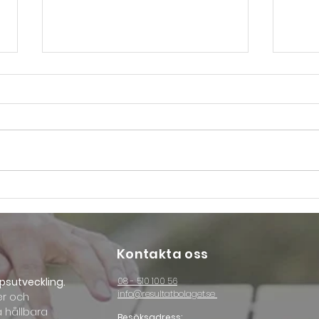
Fem sät
Anpassat ledarskap – nyckeln till
hållbara resultat
Kontakta oss
psutveckling.
08 - 510 100 56
info@resultatbolaget.se
er och
a hållbara
Besöksadress: