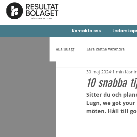
Kontakta oss
Ledarskaps
Alla inlägg
Lära känna varandra
30 maj 2024
1 min läsni
Personliga reflektioner
Samarbet
10 snabba t
Sitter du och plan
Lugn, we got your 
möten. Håll till go