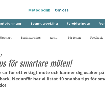
Metodbank
Om oss
utbildningar
Teamutveckling
Föreläsningar
Ver
Uppstart
Brainstorming
Avslut
För festen
Feedback
ng
sövningar
Övrigt
Digitala möten
Värderingar
ips för smartare möten!
erar för ett viktigt möte och känner dig osäker på
back. Nedanför har vi listat 10 snabba tips för sm
do!