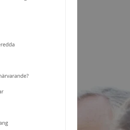
beredda
r närvarande?
ar
mang