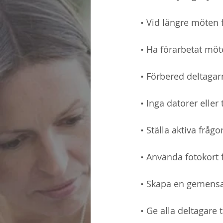
• Vid längre möten f
• Ha förarbetat möte
• Förbered deltagar
• Inga datorer eller
• Ställa aktiva fråg
• Använda fotokort 
• Skapa en gemens
• Ge alla deltagar