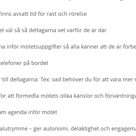
inns avsatt tid för rast och rörelse
t väl så så deltagarna vet varför de är där
na inför mötetsuppgifter så alla känner att de är för
 telefoner på bordet
or till deltagarna: Tex: vad behöver du för att vara me
för att förmedla mötets olika känslor och förväntning
am agenda inför mötet
e talutrymme – ger autonomi, delaktighet och engage