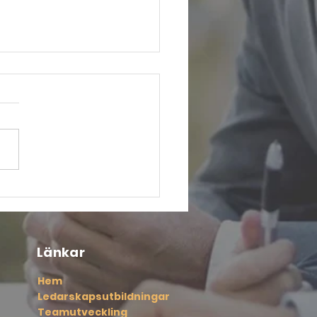
t att stärka ditt digitala ledarskap
Länkar
Hem
Ledarskapsutbildningar
Teamutveckling