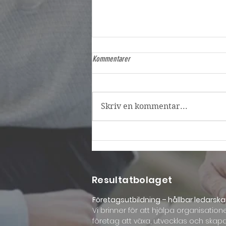
Kommentarer
Skriv en kommentar...
Vad är kvalitetsoptimering – och varför
är det viktigt?
Resultatbolaget
Företagsutbildning – hållbar ledarska
Vi brinner för att hjälpa organisation
företag att växa, utvecklas och skap